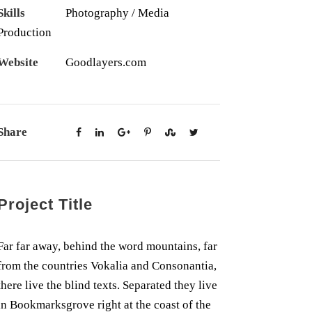
Skills
Photography / Media
Production
Website
Goodlayers.com
Share
Project Title
Far far away, behind the word mountains, far
from the countries Vokalia and Consonantia,
there live the blind texts. Separated they live
in Bookmarksgrove right at the coast of the