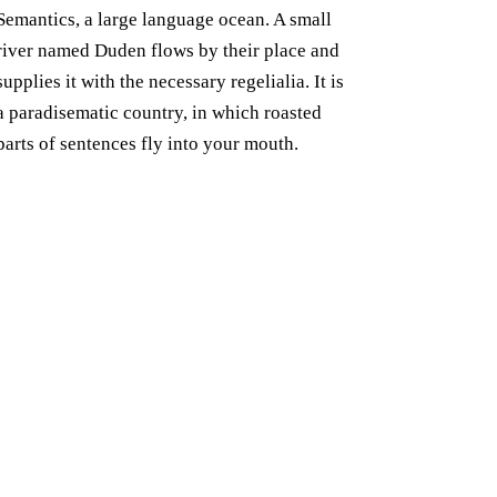
Semantics, a large language ocean. A small
river named Duden flows by their place and
supplies it with the necessary regelialia. It is
a paradisematic country, in which roasted
parts of sentences fly into your mouth.