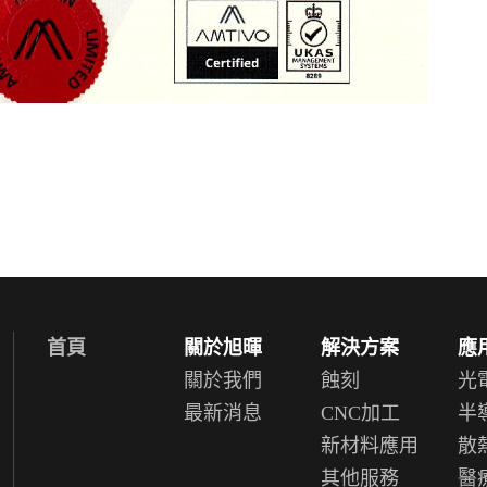
首頁
關於旭暉
解決方案
應
關於我們
蝕刻
光
最新消息
CNC加工
半
新材料應用
散
其他服務
醫