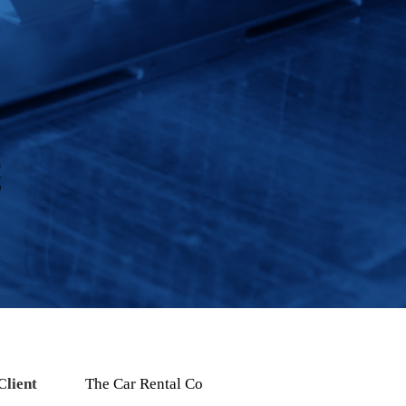
統
Client
The Car Rental Co