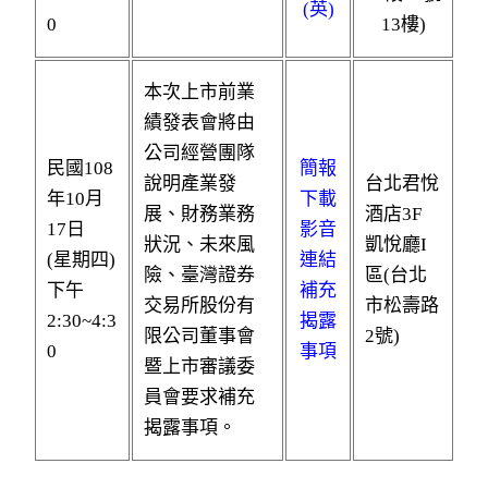
(英)
0
13樓)
本次上市前業
績發表會將由
公司經營團隊
民國108
簡報
說明產業發
台北君悅
年10月
下載
展、財務業務
酒店3F
17日
影音
狀況、未來風
凱悅廳I
(星期四)
連結
險、臺灣證券
區(台北
下午
補充
交易所股份有
市松壽路
2:30~4:3
揭露
限公司董事會
2號)
0
事項
暨上市審議委
員會要求補充
揭露事項。