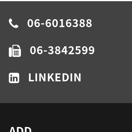
06-6016388
06-3842599
LINKEDIN
ADD