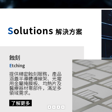
S
olutions
解決方案
蝕刻
E
tching
提供精密蝕刻服務，產品
涵蓋半導體導線架、光電
用金屬掩膜板、均熱片及
醫療器材零部件，滿足多
領域需求。
了解更多